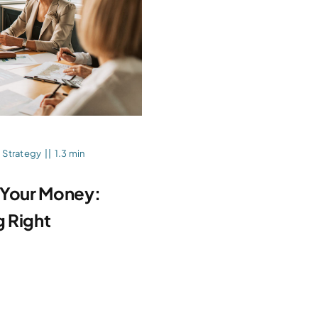
,
Strategy
||
1.3 min
 Your Money:
g Right