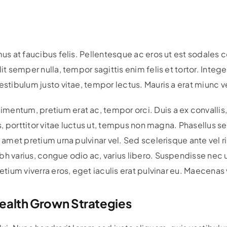
mus at faucibus felis. Pellentesque ac eros ut est sodales 
it semper nulla, tempor sagittis enim felis et tortor. Intege
estibulum justo vitae, tempor lectus. Mauris a erat miunc v
entum, pretium erat ac, tempor orci. Duis a ex convallis,
ros, porttitor vitae luctus ut, tempus non magna. Phasellus
t amet pretium urna pulvinar vel. Sed scelerisque ante vel 
bh varius, congue odio ac, varius libero. Suspendisse nec
retium viverra eros, eget iaculis erat pulvinar eu. Maecenas
ealth Grown Strategies