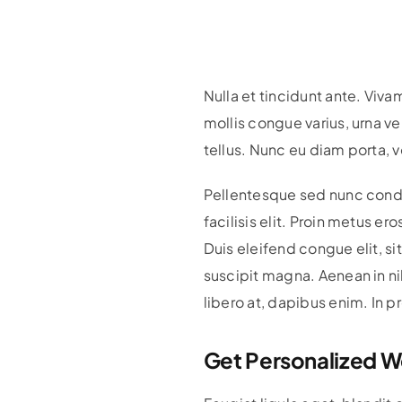
Nulla et tincidunt ante. Viva
mollis congue varius, urna vel
tellus. Nunc eu diam porta, v
Pellentesque sed nunc condim
facilisis elit. Proin metus e
Duis eleifend congue elit, si
suscipit magna. Aenean in ni
libero at, dapibus enim. In p
Get Personalized W