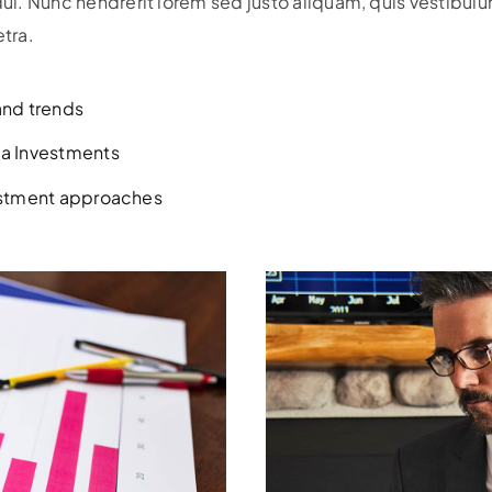
 dui. Nunc hendrerit lorem sed justo aliquam, quis vestibul
etra.
and trends
da Investments
vestment approaches