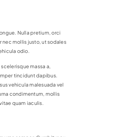
congue. Nulla pretium, orci
r nec mollis justo, ut sodales
ehicula odio.
 scelerisque massa a,
 semper tincidunt dapibus.
risus vehicula malesuada vel
 urna condimentum, mollis
 vitae quam iaculis.