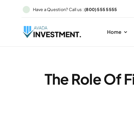
Skip
Have a Question? Call us :
(800) 555 5555
to
content
Home
The Role Of 